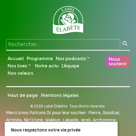
Accueil
Programme
Nos podcasts
Nous
soutenir
Nos lives
Notre actu
L’équipe
Nos valeurs
Haut de page
Mentions légales
© 2026 Label Élabète. Tous droits réservés.
Merci à nos Patrons Or pour leur soutien :
Pierre
,
Goodcar
,
Antinéa
,
Nic'o'ciné
,
Wakkun
,
Lakaelie
,
Jerell
,
Anthonome
,
Maxfly
,
Nicolas et Marine
,
Clara
,
Cedric
,
Morgan
Nous respectons votre vie privée