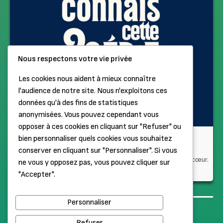
Nous respectons votre vie privée
Les cookies nous aident à mieux connaître
l'audience de notre site. Nous n'exploitons ces
données qu'à des fins de statistiques
anonymisées. Vous pouvez cependant vous
opposer à ces cookies en cliquant sur "Refuser" ou
Tu connais cette série ?
bien personnaliser quels cookies vous souhaitez
conserver en cliquant sur "Personnaliser". Si vous
Dans chaque épisode, un·e invité·e partage sa série coup de cœur.
ne vous y opposez pas, vous pouvez cliquer sur
"Accepter".
25 articles
Personnaliser
Haut de page
Mentions légales
Refuser