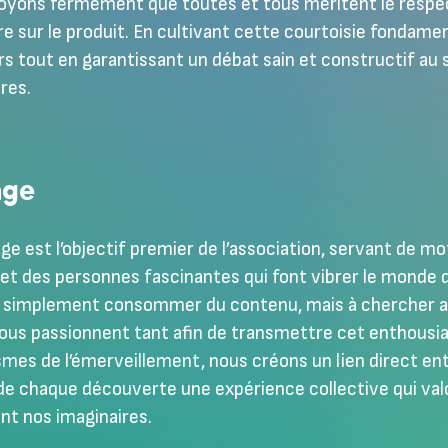
oyons fermement que toutes et tous méritent le respect
ire sur le produit. En cultivant cette courtoisie fondame
rs tout en garantissant un débat sain et constructif a
res.
age
ge est l’objectif premier de l’association, servant de m
et des personnes fascinantes qui font vibrer le monde 
s simplement consommer du contenu, mais à chercher 
ous passionnent tant afin de transmettre cet enthousia
es de l’émerveillement, nous créons un lien direct entr
de chaque découverte une expérience collective qui valor
nt nos imaginaires.