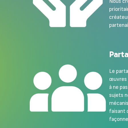
Nous cr
priorita
créateu
partenai
Part
Le parta
œuvres 
à ne pa
sujets n
mécanism
faisant 
façonne