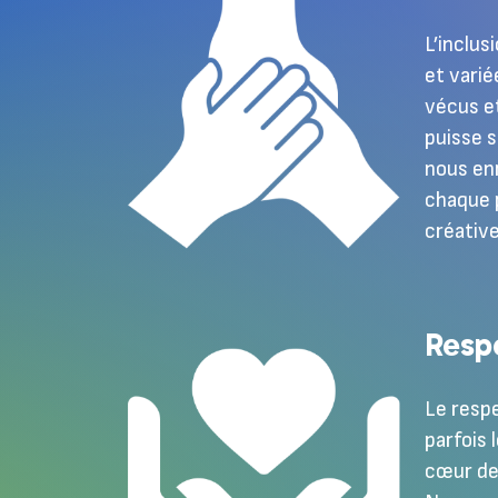
L’inclus
et varié
vécus et
puisse s
nous enr
chaque p
créative
Resp
Le respe
parfois 
cœur de 