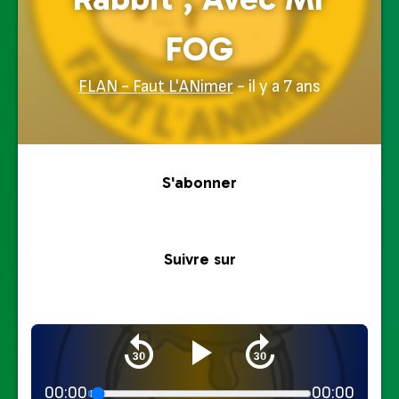
FOG
FLAN - Faut L'ANimer
- il y a 7 ans
S'abonner
Suivre sur
00:00
00:00