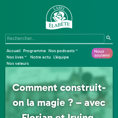
Accueil
Programme
Nos podcasts
Nous
soutenir
Nos lives
Notre actu
L’équipe
Nos valeurs
Comment construit-
on la magie ? – avec
Florian et Irving,