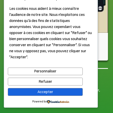
Les cookies nous aident à mieux connaître
l'audience de notre site. Nous n'exploitons ces
données qu'à des fins de statistiques
anonymisées. Vous pouvez cependant vous
opposer à ces cookies en cliquant sur "Refuser" ou
Chiptune
bien personnaliser quels cookies vous souhaitez
conserver en cliquant sur "Personnaliser". Si vous
Dans le Walkman de Scarabetty et Antoine (Partie 1)
ne vous y opposez pas, vous pouvez cliquer sur
"Accepter".
Il y a 1 semaine
Personnaliser
Haut de page
Mentions légales
Refuser
© 2026 Label Élabète. Tous droits réservés.
Merci à nos Patrons Or pour leur soutien :
Pierre
,
Goodcar
,
Accepter
Antinéa
,
Nic'o'ciné
,
Wakkun
,
Lakaelie
,
Jerell
,
Anthonome
,
Maxfly
,
Nicolas et Marine
,
Clara
,
Cedric
,
Morgan
Powered by