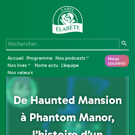
Accueil
Programme
Nos podcasts
Nous
soutenir
Nos lives
Notre actu
L’équipe
Nos valeurs
De Haunted Mansion
à Phantom Manor,
l’histoire d’un