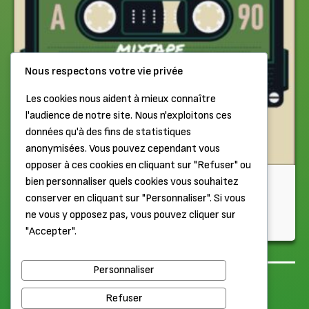
Nous respectons votre vie privée
Les cookies nous aident à mieux connaître
l'audience de notre site. Nous n'exploitons ces
données qu'à des fins de statistiques
anonymisées. Vous pouvez cependant vous
opposer à ces cookies en cliquant sur "Refuser" ou
Chiptune
bien personnaliser quels cookies vous souhaitez
conserver en cliquant sur "Personnaliser". Si vous
Dans le Walkman de Scarabetty et Antoine (Partie 1)
ne vous y opposez pas, vous pouvez cliquer sur
"Accepter".
Il y a 1 semaine
Personnaliser
Haut de page
Mentions légales
Refuser
© 2026 Label Élabète. Tous droits réservés.