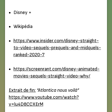
Disney +
Wikipédia
https://www.insider.com/disney-straight-
to-video-sequels-prequels-and-midquels-
ranked-2020-7
https://screenrant.com/disney-animated-
movies-sequels-straight-video-why/
Extrait de fin:
“Atlantica nous voilà”
https://www.youtube.com/watch?
v=lu4D8CCXErM