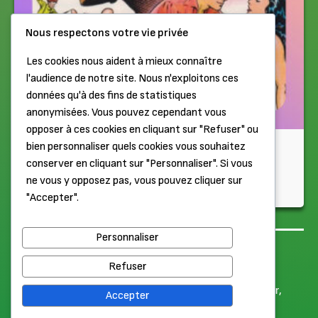
Nous respectons votre vie privée
Les cookies nous aident à mieux connaître
l'audience de notre site. Nous n'exploitons ces
données qu'à des fins de statistiques
anonymisées. Vous pouvez cependant vous
opposer à ces cookies en cliquant sur "Refuser" ou
Storybookiniste
bien personnaliser quels cookies vous souhaitez
conserver en cliquant sur "Personnaliser". Si vous
Rocketeer – Plein gaz vers Hollywood
ne vous y opposez pas, vous pouvez cliquer sur
"Accepter".
Il y a 2 semaines
Personnaliser
Haut de page
Mentions légales
Refuser
© 2026 Label Élabète. Tous droits réservés.
Merci à nos Patrons Or pour leur soutien :
Pierre
,
Goodcar
,
Accepter
Antinéa
,
Nic'o'ciné
,
Wakkun
,
Lakaelie
,
Jerell
,
Anthonome
,