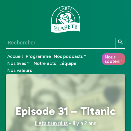
Accueil
Programme
Nos podcasts
Nous
soutenir
Nos lives
Notre actu
L’équipe
Nos valeurs
Episode 31 – Titanic
Il était un plus
- il y a 2 ans