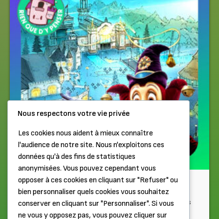
Nous respectons votre vie privée
Les cookies nous aident à mieux connaître
l'audience de notre site. Nous n'exploitons ces
données qu'à des fins de statistiques
anonymisées. Vous pouvez cependant vous
opposer à ces cookies en cliquant sur "Refuser" ou
Rien que d'y penser...
bien personnaliser quels cookies vous souhaitez
Efteling, le parc le plus unique d’Europe ! Nouveau coaster, les
conserver en cliquant sur "Personnaliser". Si vous
ambitions, les raisons du succès… Avec Antoine et Gilles...
ne vous y opposez pas, vous pouvez cliquer sur