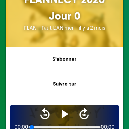
Jour 0
FLAN - Faut L'ANimer
- il y a 2 mois
S'abonner
Suivre sur
00:00
00:00