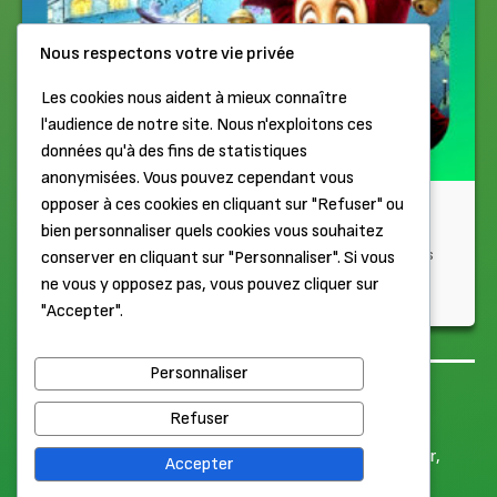
Nous respectons votre vie privée
Les cookies nous aident à mieux connaître
l'audience de notre site. Nous n'exploitons ces
données qu'à des fins de statistiques
anonymisées. Vous pouvez cependant vous
opposer à ces cookies en cliquant sur "Refuser" ou
Rien que d'y penser...
bien personnaliser quels cookies vous souhaitez
Efteling, le parc le plus unique d’Europe ! Nouveau coaster, les
conserver en cliquant sur "Personnaliser". Si vous
ambitions, les raisons du succès… Avec Antoine et Gilles...
ne vous y opposez pas, vous pouvez cliquer sur
"Accepter".
Il y a 1 semaine
Personnaliser
Haut de page
Mentions légales
Refuser
© 2026 Label Élabète. Tous droits réservés.
Merci à nos Patrons Or pour leur soutien :
Pierre
,
Goodcar
,
Accepter
Antinéa
,
Nic'o'ciné
,
Wakkun
,
Lakaelie
,
Jerell
,
Anthonome
,