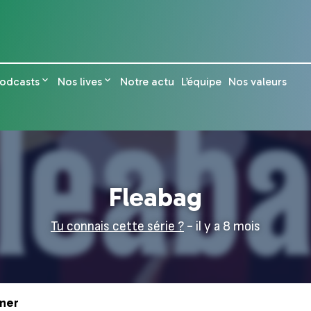
odcasts
Nos lives
Notre actu
L’équipe
Nos valeurs
Fleabag
Tu connais cette série ?
- il y a 8 mois
ner