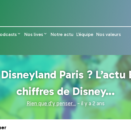
odcasts
Nos lives
Notre actu
L’équipe
Nos valeurs
 Disneyland Paris ? L’actu 
chiffres de Disney…
Rien que d'y penser...
- il y a 2 ans
ner