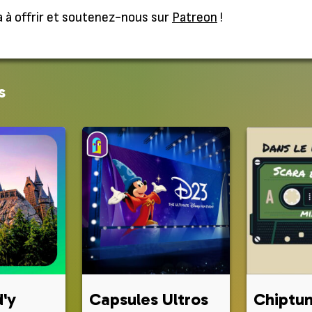
 à offrir et soutenez-nous sur
Patreon
!
s
d'y
Capsules Ultros
Chiptu