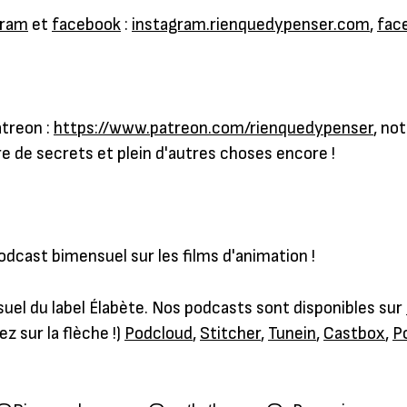
gram
et
facebook
:
instagram.rienquedypenser.com
,
fac
atreon :
https://www.patreon.com/rienquedypenser
, no
re de secrets et plein d'autres choses encore !
podcast bimensuel sur les films d'animation !
uel du label Élabète. Nos podcasts sont disponibles sur
ez sur la flèche !)
Podcloud
,
Stitcher
,
Tunein
,
Castbox
,
P