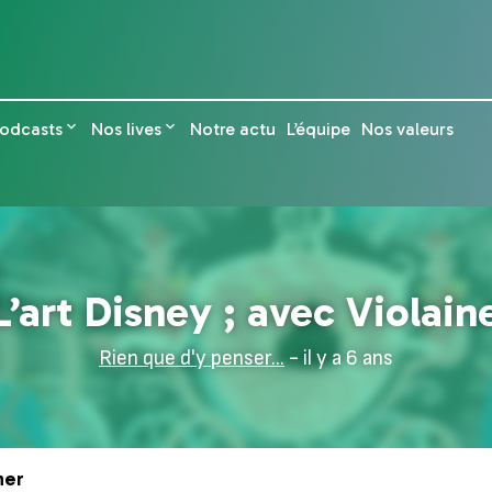
odcasts
Nos lives
Notre actu
L’équipe
Nos valeurs
L’art Disney ; avec Violain
Rien que d'y penser...
- il y a 6 ans
ner