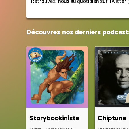
Retrouvez-nous au quotidien sur Twitter
Découvrez nos derniers podcast
Storybookiniste
Chiptune