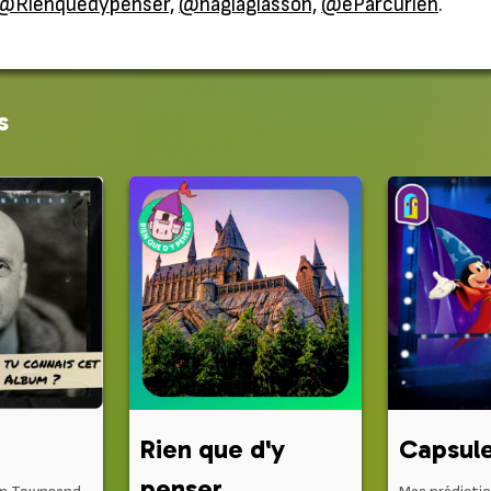
@Rienquedypenser,
@naglaglasson,
@eParcurien
.
s
Rien que d'y
Capsule
penser...