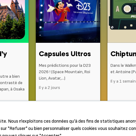
d'y
Capsules Ultros
Chiptu
Mes prédictions pour la D23
Dans le Walk
2026 ! (Space Mountain, Roi
et Antoine (Pa
autre a bien
Lion, Avatar,…)
Il y a 1 semai
contrasté de
Il y a 2 jours
Japan, à Osaka
ite. Nous n'exploitons ces données qu'à des fins de statistiques ano
sur "Refuser" ou bien personnaliser quels cookies vous souhaitez co
s pouvez cliquer sur "Accepter".