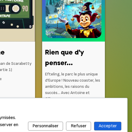
ne
Rien que d'y
penser...
man de Scarabetty
rtie 1)
Efteling, le parc le plus unique
ne
d’Europe ! Nouveau coaster, les
ambitions, les raisons du
succès… Avec Antoine et
Gilles...
Il y a 1 semaine
nymisées.
nserver en
Personnaliser
Refuser
Accepter