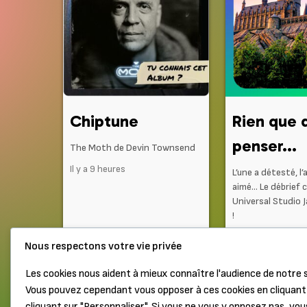
Chiptune
Rien que 
penser...
The Moth de Devin Townsend
Il y a 9 heures
L’une a détesté, l’
aimé… Le débrief 
Universal Studio 
!
Il y a 1 jour
Nous respectons votre vie privée
Les cookies nous aident à mieux connaître l'audience de notre s
Vous pouvez cependant vous opposer à ces cookies en cliquant 
Haut de page
Mentions légales
cliquant sur "Personnaliser". Si vous ne vous y opposez pas, vou