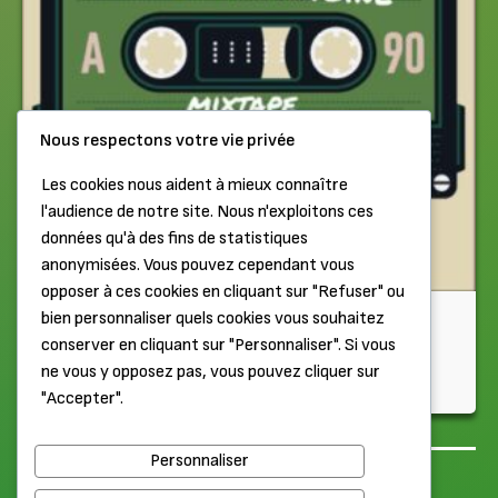
Nous respectons votre vie privée
Les cookies nous aident à mieux connaître
l'audience de notre site. Nous n'exploitons ces
données qu'à des fins de statistiques
anonymisées. Vous pouvez cependant vous
opposer à ces cookies en cliquant sur "Refuser" ou
Chiptune
bien personnaliser quels cookies vous souhaitez
conserver en cliquant sur "Personnaliser". Si vous
Dans le Walkman de Scarabetty et Antoine (Partie 1)
ne vous y opposez pas, vous pouvez cliquer sur
"Accepter".
Il y a 1 semaine
Personnaliser
Haut de page
Mentions légales