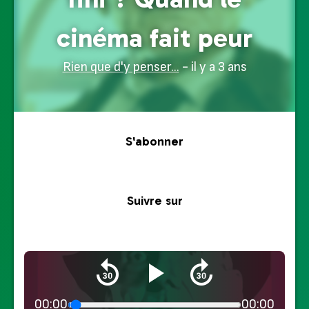
cinéma fait peur
Rien que d'y penser...
- il y a 3 ans
S'abonner
Suivre sur
00:00
00:00