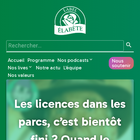
Accueil
Programme
Nos podcasts
Nous
soutenir
Nos lives
Notre actu
L’équipe
Nos valeurs
Les licences dans les
parcs, c’est bientôt
fini ? Quand le