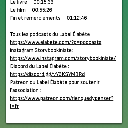
Le livre –
00:15:33
Le film –
00:55:26
Fin et remerciements –
01:12:46
Tous les podcasts du Label Élabète
https://www.elabete.com/?p=podcasts
instagram Storybookiniste:
https://www.instagram.com/storybookiniste/
Discord du Label Élabète :
https://discord.gg/vY6KSYMBRd
Patreon du Label Élabète pour soutenir
l'association :
https://www.patreon.com/rienquedypenser?
l=fr