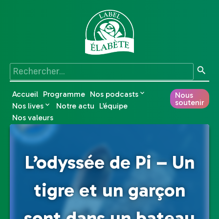
Accueil
Programme
Nos podcasts
Nous
soutenir
Nos lives
Notre actu
L’équipe
Nos valeurs
L’odyssée de Pi – Un
tigre et un garçon
sont dans un bateau