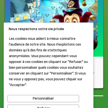
Nous respectons votre vie privée
Les cookies nous aident à mieux connaître
l'audience de notre site. Nous n'exploitons ces
données qu'à des fins de statistiques
anonymisées. Vous pouvez cependant vous
opposer à ces cookies en cliquant sur "Refuser" ou
Rien que d'y penser...
bien personnaliser quels cookies vous souhaitez
Efteling, le parc le plus unique d’Europe ! Nouveau coaster, les
conserver en cliquant sur "Personnaliser". Si vous
ambitions, les raisons du succès… Avec Antoine et Gilles...
ne vous y opposez pas, vous pouvez cliquer sur
"Accepter".
Il y a 1 semaine
Personnaliser
Haut de page
Mentions légales