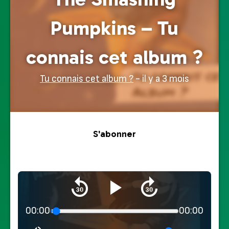
Pumpkins – Tu
connais cet album ?
Tu connais cet album ?
- il y a 3 mois
S'abonner
00:00
00:00