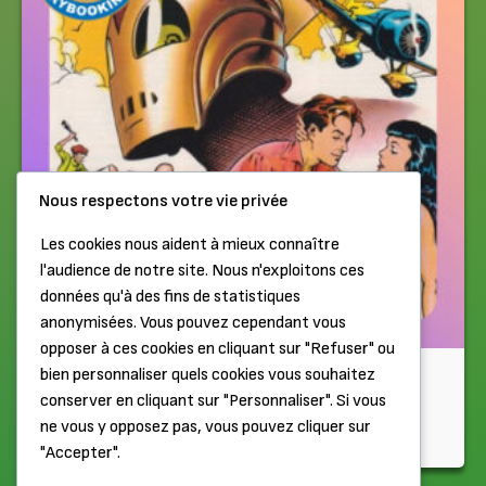
Nous respectons votre vie privée
Les cookies nous aident à mieux connaître
l'audience de notre site. Nous n'exploitons ces
données qu'à des fins de statistiques
anonymisées. Vous pouvez cependant vous
opposer à ces cookies en cliquant sur "Refuser" ou
Storybookiniste
bien personnaliser quels cookies vous souhaitez
conserver en cliquant sur "Personnaliser". Si vous
Rocketeer – Plein gaz vers Hollywood
ne vous y opposez pas, vous pouvez cliquer sur
"Accepter".
Il y a 2 semaines