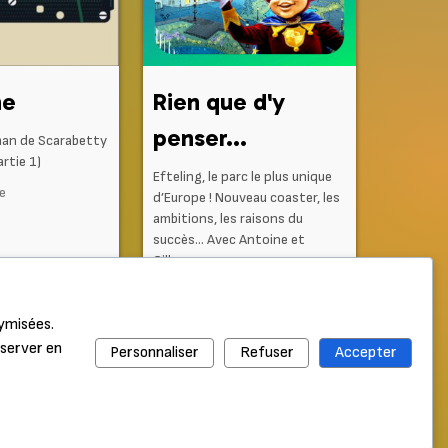
ne
Rien que d'y
penser...
man de Scarabetty
rtie 1)
Efteling, le parc le plus unique
ne
d’Europe ! Nouveau coaster, les
ambitions, les raisons du
succès… Avec Antoine et
Gilles...
Il y a 1 semaine
nymisées.
nserver en
Personnaliser
Refuser
Accepter
Nicolas et Marine
,
Clara
,
Cedric
,
Morgan