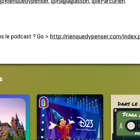
@Rienquedypenser,
@naglaglasson,
@eParcurien
.
ns le podcast ? Go >
http://rienquedypenser.com/index.
s