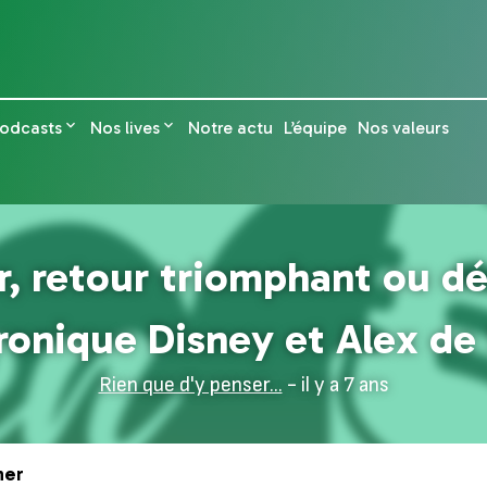
odcasts
Nos lives
Notre actu
L’équipe
Nos valeurs
 retour triomphant ou dé
ronique Disney et Alex de
Rien que d'y penser...
- il y a 7 ans
ner