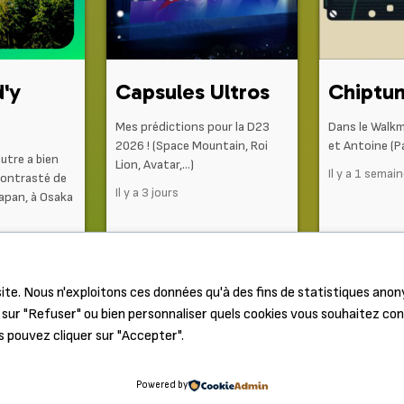
d'y
Capsules Ultros
Chiptu
Mes prédictions pour la D23
Dans le Walk
2026 ! (Space Mountain, Roi
et Antoine (Pa
autre a bien
Lion, Avatar,…)
Il y a 1 semai
contrasté de
Il y a 3 jours
Japan, à Osaka
ite. Nous n'exploitons ces données qu'à des fins de statistiques ano
sur "Refuser" ou bien personnaliser quels cookies vous souhaitez co
s pouvez cliquer sur "Accepter".
© 2026 Label Élabète. Tous droits réservés.
Powered by
car
,
Antinéa
,
Nic'o'ciné
,
Wakkun
,
Lakaelie
,
Jerell
,
Anthonome
,
Maxfly
,