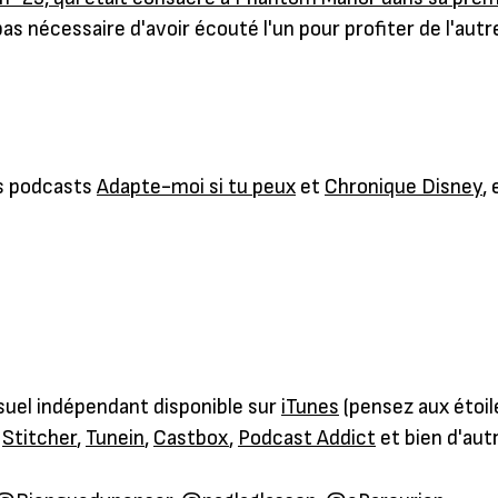
pas nécessaire d'avoir écouté l'un pour profiter de l'aut
s podcasts
Adapte-moi si tu peux
et
Chronique Disney
,
suel indépendant disponible sur
iTunes
(pensez aux étoile
,
Stitcher
,
Tunein
,
Castbox
,
Podcast Addict
et bien d'aut