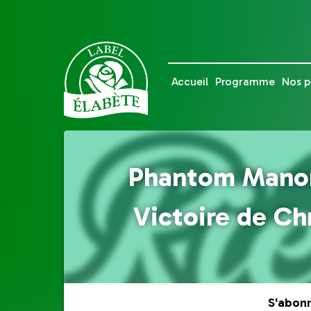
Accueil
Programme
Nos p
Phantom Manor,
Victoire de Ch
S'abon