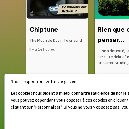
Chiptune
Rien que 
penser...
The Moth de Devin Townsend
Il y a 14 heures
L’une a détesté, l’
aimé… Le débrief 
Universal Studio 
!
Il y a 2 jours
Nous respectons votre vie privée
Les cookies nous aident à mieux connaître l'audience de notre s
Vous pouvez cependant vous opposer à ces cookies en cliquant 
Haut de page
Mentions légales
cliquant sur "Personnaliser". Si vous ne vous y opposez pas, vou
Merci à nos Patrons Or pour leur soutien :
Pierre
,
Good