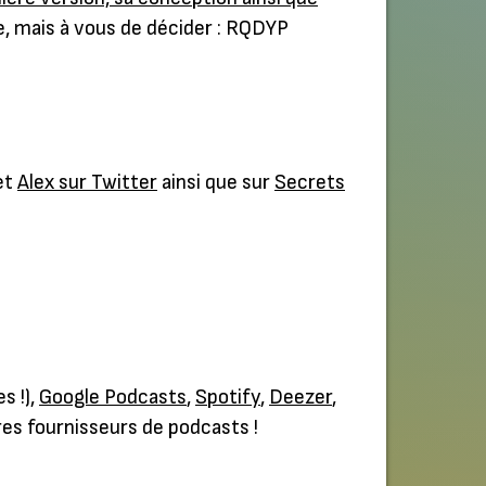
re, mais à vous de décider : RQDYP
 et
Alex sur Twitter
ainsi que sur
Secrets
s !),
Google Podcasts
,
Spotify
,
Deezer
,
res fournisseurs de podcasts !