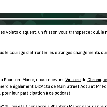
les volets claquent, un frisson vous transperce : oui, l
 le courage d'affronter les étranges changements qui 
t à Phantom Manor, nous recevons
Victoire
de
Chronique
emercie également
DizActu de Main Street Actu
et
Mr Fo
pour leur participation à ce podcast.
n° 25, qui était consacré à Phantom Manor dans sa premi