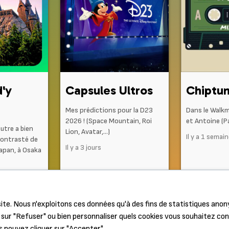
d'y
Capsules Ultros
Chiptu
Mes prédictions pour la D23
Dans le Walk
2026 ! (Space Mountain, Roi
et Antoine (Pa
autre a bien
Lion, Avatar,…)
Il y a 1 semai
contrasté de
Il y a 3 jours
Japan, à Osaka
ite. Nous n'exploitons ces données qu'à des fins de statistiques ano
sur "Refuser" ou bien personnaliser quels cookies vous souhaitez co
s pouvez cliquer sur "Accepter".