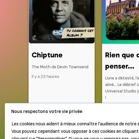
Chiptune
Rien que 
penser...
The Moth de Devin Townsend
Il y a 23 heures
L’une a détesté, l’
aimé… Le débrief 
Universal Studio 
!
Il y a 2 jours
Nous respectons votre vie privée
Les cookies nous aident à mieux connaître l'audience de notre s
Vous pouvez cependant vous opposer à ces cookies en cliquant 
Haut de page
Mentions légales
cliquant sur "Personnaliser". Si vous ne vous y opposez pas, vou