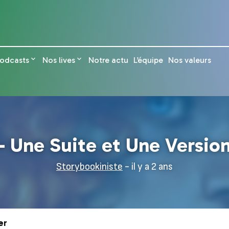
odcasts
Nos lives
Notre actu
L’équipe
Nos valeurs
– Une Suite et Une Versio
Storybookiniste
- il y a 2 ans
er