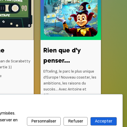
ne
Rien que d'y
penser...
man de Scarabetty
rtie 1)
Efteling, le parc le plus unique
ne
d’Europe ! Nouveau coaster, les
ambitions, les raisons du
succès… Avec Antoine et
Gilles...
Il y a 1 semaine
nymisées.
nserver en
Personnaliser
Refuser
Accepter