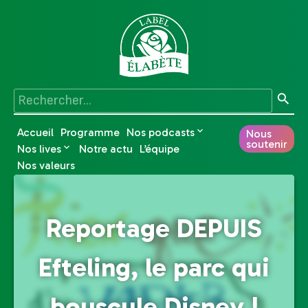
Accueil
Programme
Nos podcasts
Nous
soutenir
Nos lives
Notre actu
L’équipe
Nos valeurs
Reportage DEPUIS
Efteling, le parc qui
bouscule Disney !