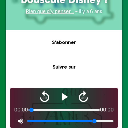
Rien que d'y penser...
- il y a 6 ans
S'abonner
Suivre sur
00:00
00:00