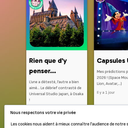
Rien que d'y
Capsules 
penser...
Mes prédictions p
2026 ! (Space Mou
L’une a détesté, l’autre a bien
Lion, Avatar,…)
aimé… Le débrief contrasté de
Il y a 1 jour
Universal Studio Japan, à Osaka
!
Il y a 5 heures
Nous respectons votre vie privée
Les cookies nous aident à mieux connaître l'audience de notre s