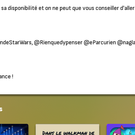
sa disponibilité et on ne peut que vous conseiller d'alle
fandeStarWars, @Rienquedypenser @eParcurien @nagla
ance !
s