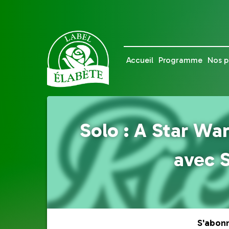
Accueil
Programme
Nos p
Solo : A Star War
avec 
S'abon