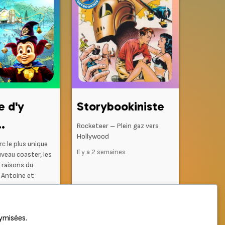
e d'y
Storybookiniste
.
Rocketeer – Plein gaz vers
Hollywood
arc le plus unique
Il y a 2 semaines
uveau coaster, les
s raisons du
 Antoine et
ne
nymisées.