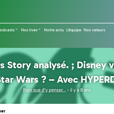
odcasts
Nos lives
Notre actu
L’équipe
Nos valeurs
s Story analysé. ; Disney v
Star Wars ? – Avec HYPERD
Rien que d'y penser...
- il y a 8 ans
ner