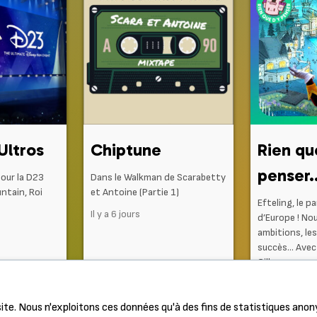
Ultros
Chiptune
Rien qu
penser..
our la D23
Dans le Walkman de Scarabetty
ntain, Roi
et Antoine (Partie 1)
Efteling, le p
Il y a 6 jours
d’Europe ! No
ambitions, le
succès… Avec
Gilles...
Il y a 1 semai
ite. Nous n'exploitons ces données qu'à des fins de statistiques ano