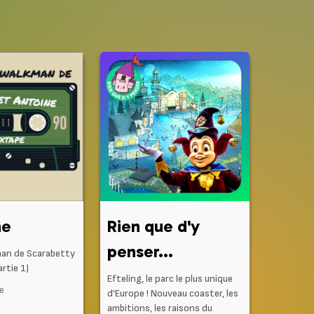
ne
Rien que d'y
penser...
man de Scarabetty
rtie 1)
Efteling, le parc le plus unique
ne
d’Europe ! Nouveau coaster, les
ambitions, les raisons du