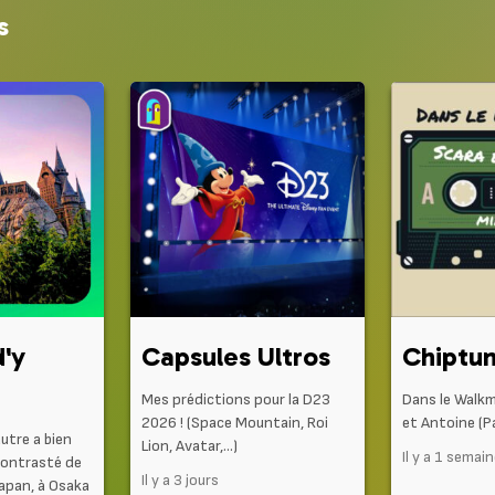
s
d'y
Capsules Ultros
Chiptu
Mes prédictions pour la D23
Dans le Walk
2026 ! (Space Mountain, Roi
et Antoine (Pa
autre a bien
Lion, Avatar,…)
Il y a 1 semai
contrasté de
Il y a 3 jours
Japan, à Osaka