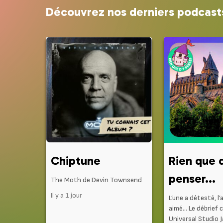
Découvrez nos derniers podcast
Chiptune
Rien que 
penser...
The Moth de Devin Townsend
Il y a 1 jour
L’une a détesté, l’
aimé… Le débrief 
Universal Studio 