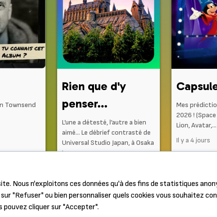
Rien que d'y
Capsule
penser...
in Townsend
Mes prédictio
2026 ! (Space
L’une a détesté, l’autre a bien
Lion, Avatar,…
aimé… Le débrief contrasté de
Il y a 4 jours
Universal Studio Japan, à Osaka
!
Il y a 3 jours
ite. Nous n'exploitons ces données qu'à des fins de statistiques ano
sur "Refuser" ou bien personnaliser quels cookies vous souhaitez co
s pouvez cliquer sur "Accepter".