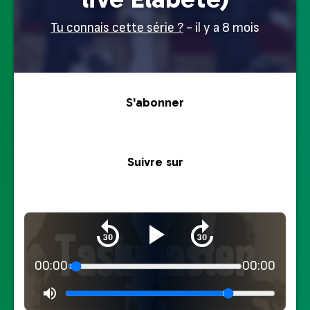
Tu connais cette série ?
- il y a 8 mois
S'abonner
Suivre sur
00:00
00:00