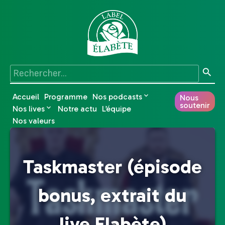
Accueil
Programme
Nos podcasts
Nous
soutenir
Nos lives
Notre actu
L’équipe
Nos valeurs
Taskmaster (épisode
bonus, extrait du
live Elabète)