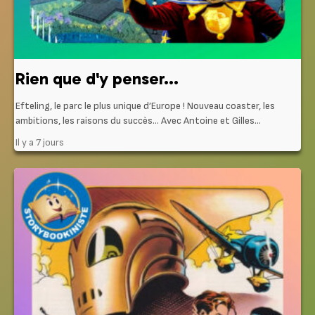
Rien que d'y penser...
Efteling, le parc le plus unique d’Europe ! Nouveau coaster, les
ambitions, les raisons du succès… Avec Antoine et Gilles...
Il y a 7 jours