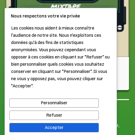
Nous respectons votre vie privée
Les cookies nous aident à mieux connaître
l'audience de notre site. Nous n'exploitons ces
données qu'à des fins de statistiques
anonymisées. Vous pouvez cependant vous
opposer à ces cookies en cliquant sur "Refuser" ou
Chiptune
bien personnaliser quels cookies vous souhaitez
conserver en cliquant sur "Personnaliser". Si vous
Dans le Walkman de Scarabetty et Antoine (Partie 1)
ne vous y opposez pas, vous pouvez cliquer sur
"Accepter".
Il y a 1 semaine
Personnaliser
Haut de page
Mentions légales
Refuser
© 2026 Label Élabète. Tous droits réservés.
Merci à nos Patrons Or pour leur soutien :
Pierre
,
Goodcar
,
Accepter
Antinéa
,
Nic'o'ciné
,
Wakkun
,
Lakaelie
,
Jerell
,
Anthonome
,