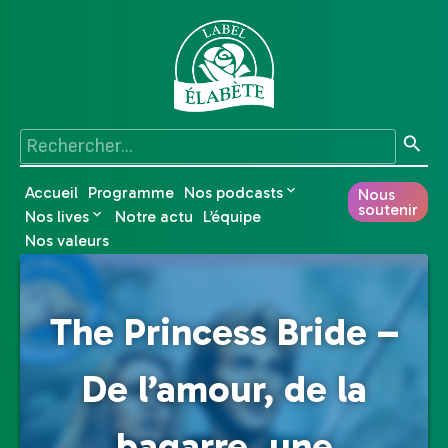
Accueil
Programme
Nos podcasts
Nous
soutenir
Nos lives
Notre actu
L’équipe
Nos valeurs
The Princess Bride –
De l’amour, de la
bagarre, une