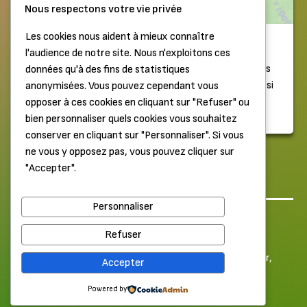
Nous respectons votre vie privée
Les cookies nous aident à mieux connaître
Épisode 00 – Présentation
l'audience de notre site. Nous n'exploitons ces
Dans cet épisode 0, on vous dit tout sur Il était un +, ses
données qu'à des fins de statistiques
origines et ses objectifs ! L’épisode vous permettra aussi
anonymisées. Vous pouvez cependant vous
d’apprendre à mieux connaître notre fine équipe.Il...
opposer à ces cookies en cliquant sur "Refuser" ou
Il y a 5 ans
bien personnaliser quels cookies vous souhaitez
conserver en cliquant sur "Personnaliser". Si vous
ne vous y opposez pas, vous pouvez cliquer sur
Pagination
Précédent
1
…
6
7
"Accepter".
des
publications
Personnaliser
Haut de page
Mentions légales
Refuser
© 2026 Label Élabète. Tous droits réservés.
Merci à nos Patrons Or pour leur soutien :
Pierre
,
Goodcar
,
Accepter
Antinéa
,
Nic'o'ciné
,
Wakkun
,
Lakaelie
,
Jerell
,
Anthonome
,
Maxfly
,
Nicolas et Marine
Powered by
,
Clara
,
Cedric
,
Morgan